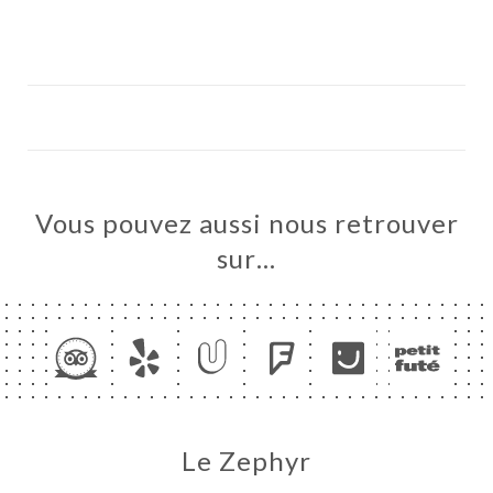
Vous pouvez aussi nous retrouver
UEIL
sur…
RVER
IS
TACT
Le Zephyr