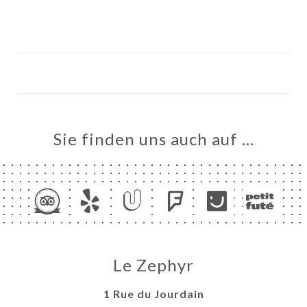
Sie finden uns auch auf …
ART
VIEREN
RTUNG
TAKT
Le Zephyr
1 Rue du Jourdain