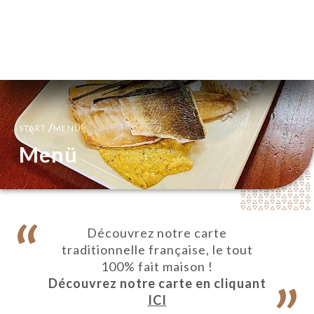
DE
MENÜ
/
START
MENÜ
Menü
Découvrez notre carte
traditionnelle française, le tout
100% fait maison !
Découvrez notre carte en cliquant
ICI