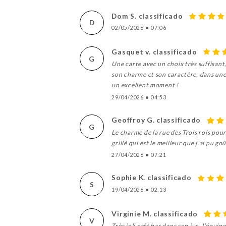
Dom S. classificado
D
02/05/2026
•
07:06
Gasquet v. classificado
G
Une carte avec un choix très suffisant,
son charme et son caractère, dans une 
un excellent moment !
29/04/2026
•
04:53
Geoffroy G. classificado
G
Le charme de la rue des Trois rois pour
grillé qui est le meilleur que j’ai pu g
27/04/2026
•
07:21
Sophie K. classificado
S
19/04/2026
•
02:13
Virginie M. classificado
V
Très joli café bar dans son jus. L’équip