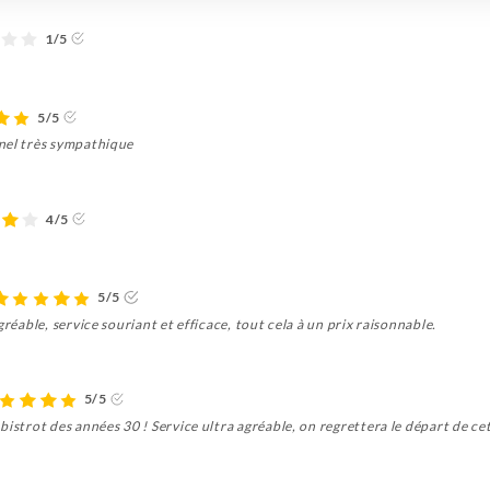
1/5
5/5
nel très sympathique
4/5
5/5
gréable, service souriant et efficace, tout cela à un prix raisonnable.
5/5
bistrot des années 30 ! Service ultra agréable, on regrettera le départ de 