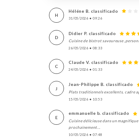
Héléne B. classificado
H
31/05/2026
•
09:26
Didier P. classificado
D
Cuisine de bistrot savoureuse ,person
26/05/2026
•
08:33
Claude V. classificado
C
24/05/2026
•
01:33
Jean-Philippe B. classificado
J
Plats traditionnels excellents, cadre a
15/05/2026
•
10:53
emmanuelle b. classificado
E
Cuisine délicieuse dans un magnifique 
prochainement...
10/05/2026
•
07:48