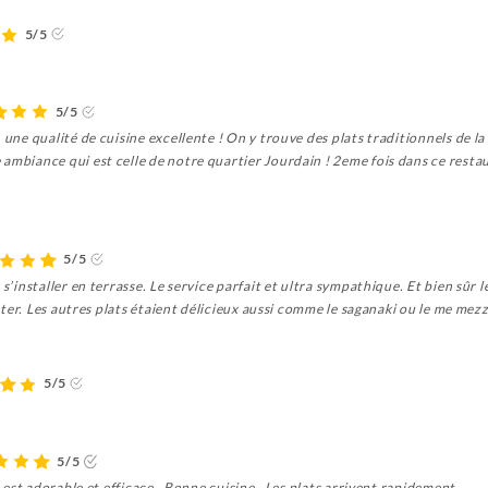
5/5
5/5
 une qualité de cuisine excellente ! On y trouve des plats traditionnels de la
ambiance qui est celle de notre quartier Jourdain ! 2eme fois dans ce restau
5/5
 s’installer en terrasse. Le service parfait et ultra sympathique. Et bien sûr 
oûter. Les autres plats étaient délicieux aussi comme le saganaki ou le me mezz
5/5
5/5
e est adorable et efficace . Bonne cuisine . Les plats arrivent rapidement .