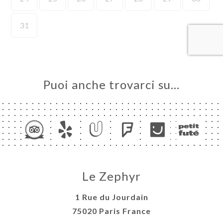
LE
NOTA
SIONE
ATTO
Puoi anche trovarci su…
Le Zephyr
1 Rue du Jourdain
75020 Paris France