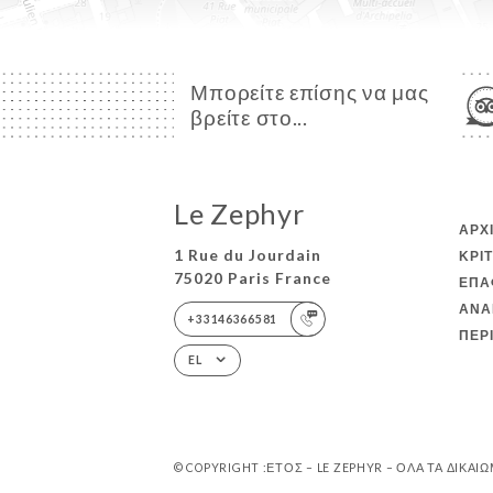
Μπορείτε επίσης να μας
βρείτε στο...
Le Zephyr
ΑΡΧ
1 Rue du Jourdain
ΚΡΙ
75020 Paris France
ΕΠΑ
ΑΝΑ
+33146366581
ΠΕΡ
EL
© COPYRIGHT :ΈΤΟΣ – LE ZEPHYR – ΌΛΑ ΤΑ ΔΙΚΑΙ