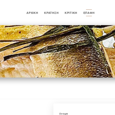
ΑΡΧΙΚΉ
ΚΡΆΤΗΣΗ
ΚΡΙΤΙΚΉ
ΕΠΑΦΉ
όνομα